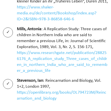
kleiner Kinder an ihr „früheres Leben“, Düren 2011,
https://www.shaker-
media.eu/de/content/Bookshop/index.asp?
ID=2&ISBN=978-3-86858-646-6
Mills, Antonia
: A Replication Study: Three cases of
children in Northern India who are said to
remember a previous Life, in: Journal of Scientific
Exploration, 1989, Vol. 3, Nr. 2, S. 156-171,
https://www.researchgate.net/publication/28825
6176_A_replication_study_Three_cases_of_childr
en_in_northern_India_who_are_said_to_rememb
er_a_previous_life
Stevenson, Ian
: Reincarnation and Biology, Vol.
1+2, London 1997,
https://openlibrary.org/books/OL794723M/Reinc
arnation_and_biology