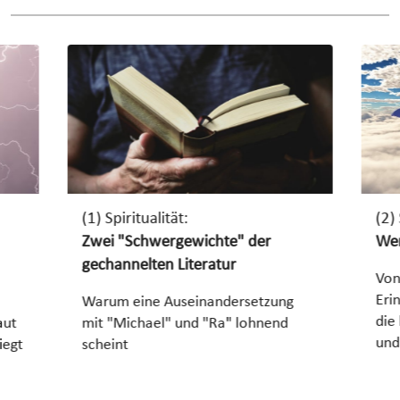
(1) Spiritualität:
(2) 
Zwei "Schwergewichte" der
Wer
gechannelten Literatur
Von
Eri
Warum eine Auseinandersetzung
die
aut
mit "Michael" und "Ra" lohnend
und
iegt
scheint