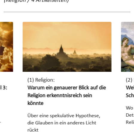
(Religion / 4 Artikelseiten)
(1) Religion:
(2)
Warum ein genauerer Blick auf die
l 3:
Wel
Religion erkenntnisreich sein
Sch
könnte
Wo 
Det
Über eine spekulative Hypothese,
Rel
die Glauben in ein anderes Licht
r
rückt