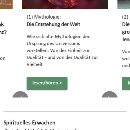
(1) Mythologie:
(2)
Die Entstehung der Welt
Die
ls
gro
enz?
Wie sich alte Mythologien den
Jen
Ursprung des Universums
vorstellen: Von der Einheit zur
Von
Dualität - und von der Dualität zur
von
wel
Vielheit
und
lesen/hören >
Previous
Next
Spirituelles Erwachen