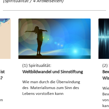
(Spiritualität / 4 Artikelseiten)
(1) Spiritualität:
(2) 
ist
Weltbildwandel und Sinnstiftung
Bew
n?
Wis
Wie man durch die Überwindung
des Materialismus zum Sinn des
Wie
Lebens vorstoßen kann
Bew
en
vor
kan